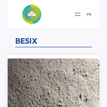
Aller
au
contenu
FR
BESIX