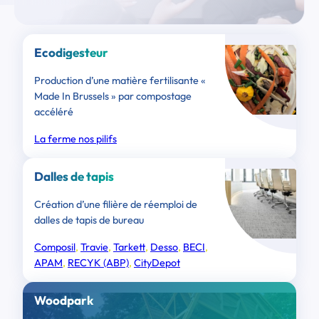
Ecodigesteur
Production d’une matière fertilisante «
Made In Brussels » par compostage
accéléré
La ferme nos pilifs
Dalles de tapis
Création d’une filière de réemploi de
dalles de tapis de bureau
Composil
, 
Travie
, 
Tarkett
, 
Desso
, 
BECI
, 
APAM
, 
RECYK (ABP)
, 
CityDepot
Woodpark