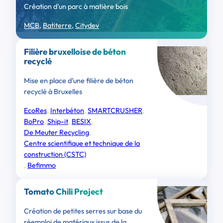
Création d’un parc à matière bois
MCB
, 
Batiterre
, 
Citydev
Filière bruxelloise de béton
recyclé
Mise en place d’une filière de béton
recyclé à Bruxelles
EcoRes
, 
Interbéton
, 
SMARTCRUSHER
, 
BoPro
, 
Ship-it
, 
BESIX
, 
De Meuter Recycling
, 
Centre scientifique et technique de la
construction (CSTC)
, 
Befimmo
Tomato Chili Project
Création de petites serres sur base du
réemploi de matériaux issus de la