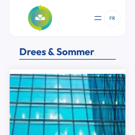
Aller
au
contenu
FR
Drees & Sommer