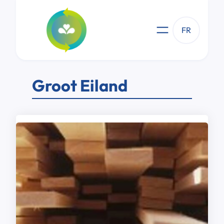
Aller
au
contenu
FR
Groot Eiland