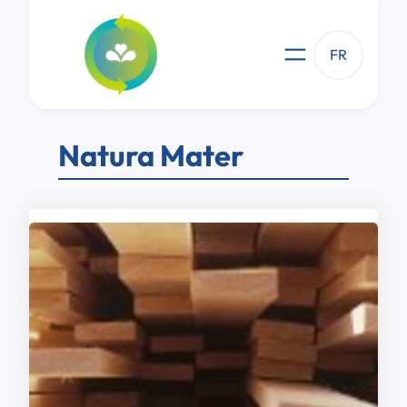
Aller
au
contenu
FR
Natura Mater