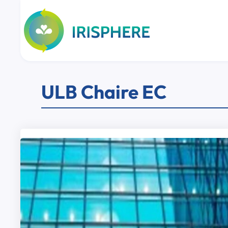
Aller
au
contenu
ULB Chaire EC